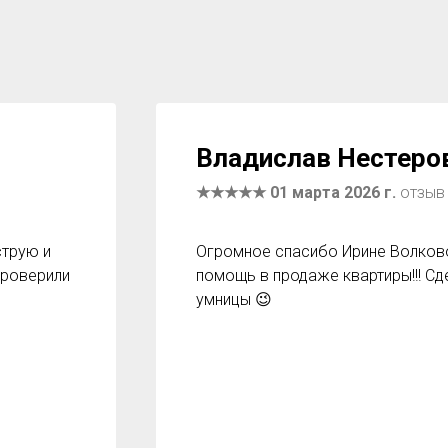
Владислав Нестеро
★★★★★ 01 марта 2026 г.
отзыв 
струю и
Огромное спасибо Ирине Волков
проверили
помощь в продаже квартиры!!! Сд
умницы 😉