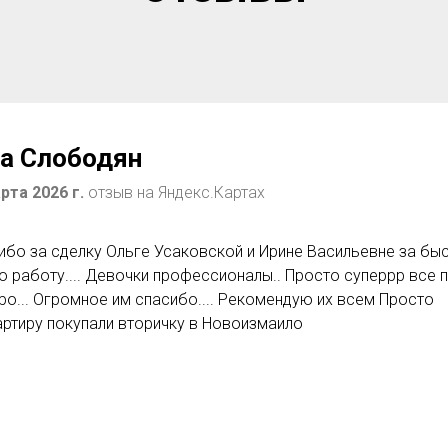
а Слободян
та 2026 г.
отзыв на Яндекс.Картах
бо за сделку Ольге Усаковской и Ирине Васильевне за бы
 работу.... Девочки профессионалы.. Просто суперрр все 
ро... Огромное им спасибо.... Рекомендую их всем Просто
вартиру покупали вторичку в Новоизмаило