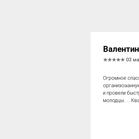
Валентин
★★★★★ 03 мар
Огромное спаси
организоаанную
и провели быст
молодцы..... К